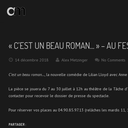
ACCUEIL
ACTUALITÉS
« C’EST UN BEAU ROMAN… » – AU FE
LE BRUIT DU MURMURE
14 décembre 2018
Alex Metzinger
No Comments
IMAGES ET SONS
C’est un beau roman…
, la nouvelle comédie de Lilian Lloyd avec Anne
ME CONNAÎTRE
La pièce se jouera du 7 au 30 juillet à 12h au théâtre de la Tâche d’
contacter pour recevoir le dossier de presse du spectacle.
ME CONTACTER
Pour réserver vos places au 04.90.85.97.13 (relâches les mardis 11, 18
PARTAGER :