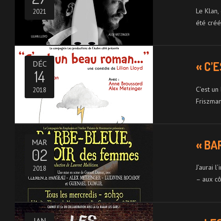
Le Klan,
2021
été cré
DÉC
« C’
14
C’est un
2018
Friszma
MAR
« BA
02
J’aurai 
2018
– aux c
JAN