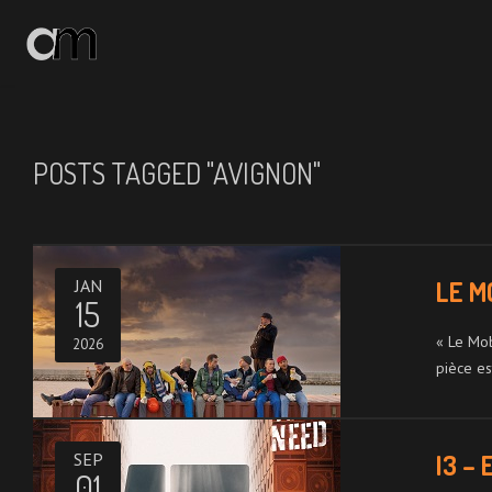
ACCUEIL
ACTUALITÉS
POSTS TAGGED "AVIGNON"
LE BRUIT DU MURMURE
IMAGES ET SONS
JAN
LE M
15
ME CONNAÎTRE
« Le Mob
2026
pièce e
ME CONTACTER
SEP
I3 –
01