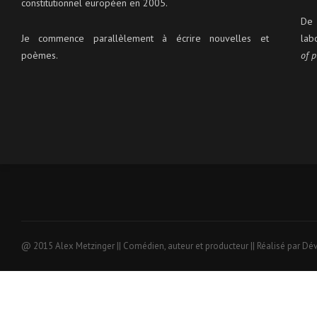
constitutionnel européen en 2005.
De 
Je commence parallèlement à écrire nouvelles et
lab
poèmes.
of p
@ 2015 Alex Metzinger || Comédien, auteur et producteur || Réalisé par Dé