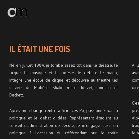
ACCUEIL
ACTUALITÉS
IL ÉTAIT UNE FOIS
LE BRUIT DU MURMURE
Né en juillet 1984, je tombe assez tôt dans le théâtre, le
A l
cirque, la musique et la poésie. Je débute le piano,
av
IMAGES ET SONS
intègre une école de cirque, et découvre au théâtre les
com
univers de Molière, Shakespeare, Jouvet, Ionesco et
dir
ME CONNAÎTRE
Beckett.
C’e
ME CONTACTER
Après mon bac, je rentre à Sciences Po, passionné par la
pre
politique et le débat d’idées. Représentant étudiant au
Alb
conseil d’administration de l’école, je m’engage aussi en
tro
politique à l’occasion du référendum sur le traité
Je 