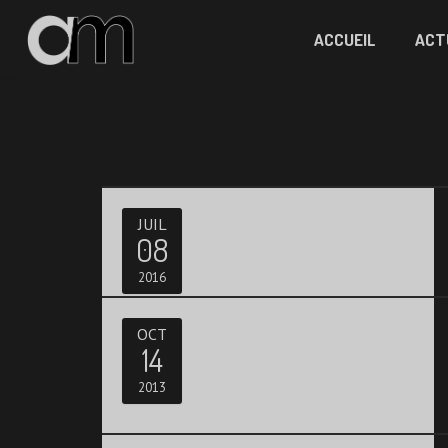
ACCUEIL
ACT
JUIL
08
2016
OCT
14
2013