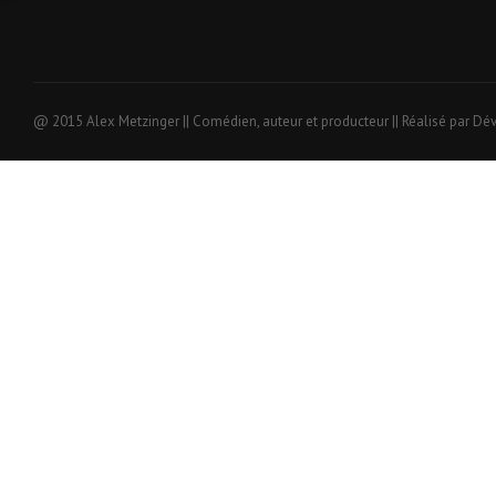
@ 2015 Alex Metzinger || Comédien, auteur et producteur || Réalisé par Dé