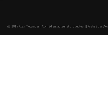
@ 2015 Alex Metzinger || Comédien, auteur et producteur || Réalisé par Dé