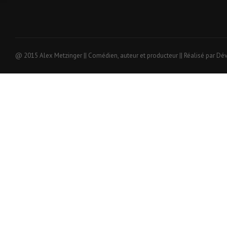
@ 2015 Alex Metzinger || Comédien, auteur et producteur || Réalisé par Dé