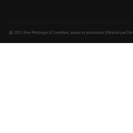
@ 2015 Alex Metzinger || Comédien, auteur et producteur || Réalisé par Dé