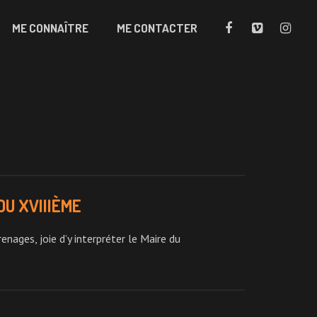
ME CONNAÎTRE
ME CONTACTER
DU XVIIIÈME
ages, joie d’y interpréter le Maire du