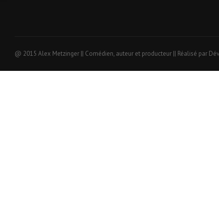
@ 2015 Alex Metzinger || Comédien, auteur et producteur || Réalisé par Dé